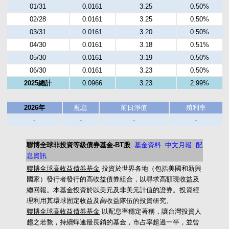
01/31
0.0161
3.25
0.50%
02/28
0.0161
3.25
0.50%
03/31
0.0161
3.20
0.50%
04/30
0.0161
3.18
0.51%
05/30
0.0161
3.19
0.50%
06/30
0.0161
3.23
0.50%
2025總計
0.0966
3.23
2.99%
2026年
配息
前日淨值
殖利率
-
-
-
-
聯博全球非投資等級債券基金-BT股
基金資料
中文月報
配
息資訊
聯博全球高收益債券基金
投資於世界各地（包括美國和新興
國家）發行者發行的高收益債券組合，以尋求高額現收益及
總回報。本基金投資於以美元及非美元計值的證券。投資經
理利用其環球固定收益及高收益隊伍的投資研究。
聯博全球高收益債券基金
以配息率穩定著稱，讓台灣投資人
趨之若鶩，持續蟬連最長銷的基金，市占率超過一半，並曾