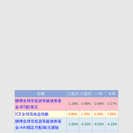
名稱
三個月
六個月
一年
今年
聯博全球非投資等級債券基
-1.25%
-2.48%
-2.48%
-2.17%
金-BT股/美元
ICE全球高收益指數
0.96%
1.70%
5.26%
2.50%
聯博全球非投資等級債券基
-1.82%
-4.10%
-6.02%
-4.23%
金-AA/穩定月配/歐元避險