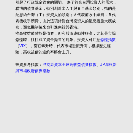
引起了行政院金管會的關切。 為了符合台灣投資人的需求，
聯博的債券基金，特別創造出ＡＴ與ＢＴ基金類別，指的是
配息給台灣（Ｔ）投資人的類別；Ａ代表前收手續費，Ｂ代
表後收手續費，由於這項針對台灣投資人的配息措施大獲成
功，類似機制後來也引進南韓與香港。
惟高收益債雖然是債券，但和股市連動性很高，尤其是市場
恐慌時，往往成了資金拋售的對象。投資人可注意
恐慌指數
（
VIX
），當它攀升時，代表市場恐慌升高，根據歷史經
驗，高收益債的違約率將會上升。
投資參考指數：
巴克萊資本全球高收益債券指數
、
JP摩根新
興市場政府債券指數