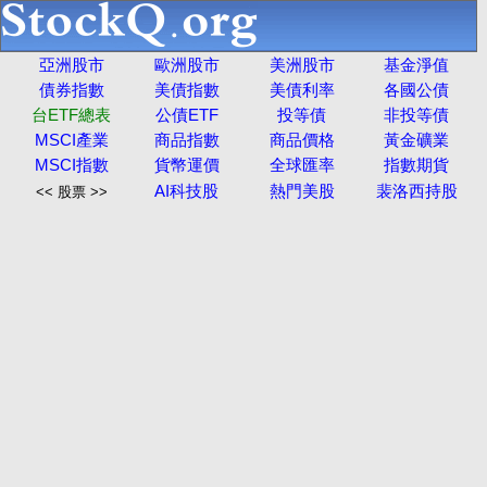
亞洲股市
歐洲股市
美洲股市
基金淨值
債券指數
美債指數
美債利率
各國公債
台ETF總表
公債ETF
投等債
非投等債
MSCI產業
商品指數
商品價格
黃金礦業
MSCI指數
貨幣運價
全球匯率
指數期貨
AI科技股
熱門美股
裴洛西持股
<< 股票 >>