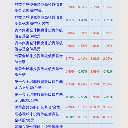
群益全球優先順位高收益債券
0.78%
0.56%
2.76%
1.38%
基金-A累積型/美元
群益全球優先順位高收益債券
-0.03%
-1.49%
-2.05%
-1.21%
基金-A累積型/人民幣
資本集團全球機會非投資等級
2.09%
1.38%
6.35%
1.43%
債券基金B/歐元
資本集團全球機會非投資等級
0.08%
1.88%
9.03%
1.05%
債券基金B/美元
瀚亞全球非投資等級債券基金
1.77%
1.41%
6.61%
2.29%
A/台幣
瀚亞全球非投資等級債券基金
0.50%
-0.97%
1.89%
-0.91%
B/台幣
第一金全球非投資等級債券基
1.74%
0.95%
7.70%
2.08%
金-A不配息/台幣
第一金全球非投資等級債券基
-0.04%
-2.55%
0.36%
-2.61%
金-B配息/台幣
復華高益策略組合基金/台幣
2.38%
1.67%
10.83%
3.32%
高盛環球非投資等級債券基
-0.01%
0.01%
2.95%
0.90%
金-X股/美元
景順永續性環球非投資等級債