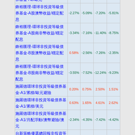
鋒裕匯理-環球非投資等級債
券基金-A股澳幣收益/穩定配
-2.27%
-5.09%
-7.20%
-5.81%
息
鋒裕匯理-環球非投資等級債
券基金-A股南非幣收益/穩定
-3.34%
-7.16%
-11.40%
-8.75%
配息
鋒裕匯理-環球非投資等級債
券基金-B股澳幣收益/穩定配
0.58%
-2.56%
-7.26%
-2.35%
息
鋒裕匯理-環球非投資等級債
券基金-B股南非幣收益/穩定
-3.55%
-7.52%
-12.24%
-9.23%
配息
施羅德環球非投資等級債券基
0.20%
0.75%
2.50%
1.51%
金-A1/累積/歐元避險
施羅德環球非投資等級債券基
0.63%
1.65%
4.61%
2.62%
金-A1/累積/美元
施羅德環球非投資等級債券基
金-A1/月配浮動/澳幣避險/澳
-2.34%
-4.35%
-7.42%
-4.42%
元
台新策略優選總回報非投資等