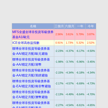
名稱
三個月
六個月
一年
今年
MFS全盛全球非投資等級債券
2.56%
3.61%
5.79%
3.87%
基金A1/歐元
ICE全球高收益指數
0.91%
1.73%
5.32%
2.52%
聯博全球非投資等級債券基
-2.23%
-4.37%
-6.17%
-4.50%
金-AA/穩定月配/歐元避險
聯博全球非投資等級債券基
-1.98%
-3.74%
-5.96%
-3.45%
金-AA/穩定月配/港幣
聯博全球非投資等級債券基
-2.15%
-4.34%
-6.18%
-4.34%
金-AA/穩定月配/英鎊避險
聯博全球非投資等級債券基
-2.17%
-4.57%
-6.69%
-4.73%
金-EA/穩定月配/南非幣避險
聯博全球非投資等級債券基
-2.13%
-4.49%
-6.64%
-4.70%
金-EA/穩定月配/澳幣避險
聯博全球非投資等級債券基
-2.27%
-4.54%
-6.61%
-4.65%
金-EA/穩定月配/美元