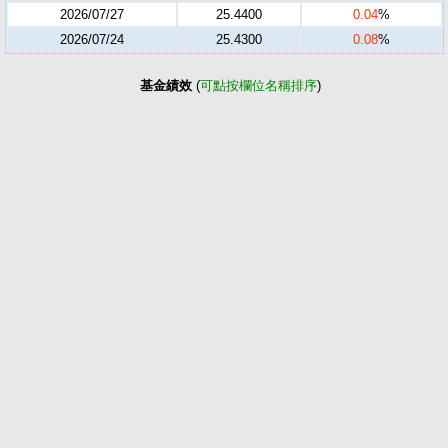
2026/07/27
25.4400
0.04
%
2026/07/24
25.4300
0.08
%
基金績效
(
可點按欄位名稱排序
)