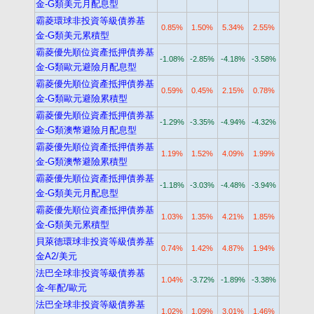
金-G類美元月配息型
霸菱環球非投資等級債券基
0.85%
1.50%
5.34%
2.55%
金-G類美元累積型
霸菱優先順位資產抵押債券基
-1.08%
-2.85%
-4.18%
-3.58%
金-G類歐元避險月配息型
霸菱優先順位資產抵押債券基
0.59%
0.45%
2.15%
0.78%
金-G類歐元避險累積型
霸菱優先順位資產抵押債券基
-1.29%
-3.35%
-4.94%
-4.32%
金-G類澳幣避險月配息型
霸菱優先順位資產抵押債券基
1.19%
1.52%
4.09%
1.99%
金-G類澳幣避險累積型
霸菱優先順位資產抵押債券基
-1.18%
-3.03%
-4.48%
-3.94%
金-G類美元月配息型
霸菱優先順位資產抵押債券基
1.03%
1.35%
4.21%
1.85%
金-G類美元累積型
貝萊德環球非投資等級債券基
0.74%
1.42%
4.87%
1.94%
金A2/美元
法巴全球非投資等級債券基
1.04%
-3.72%
-1.89%
-3.38%
金-年配/歐元
法巴全球非投資等級債券基
1.02%
1.09%
3.01%
1.46%