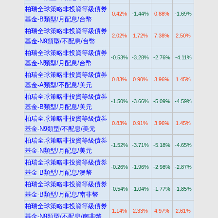
柏瑞全球策略非投資等級債券
0.42%
-1.44%
0.88%
-1.69%
基金-B類型/月配息/台幣
柏瑞全球策略非投資等級債券
2.02%
1.72%
7.38%
2.50%
基金-N9類型/不配息/台幣
柏瑞全球策略非投資等級債券
-0.53%
-3.28%
-2.76%
-4.11%
基金-N類型/月配息/台幣
柏瑞全球策略非投資等級債券
0.83%
0.90%
3.96%
1.45%
基金-A類型/不配息/美元
柏瑞全球策略非投資等級債券
-1.50%
-3.66%
-5.09%
-4.59%
基金-B類型/月配息/美元
柏瑞全球策略非投資等級債券
0.83%
0.91%
3.96%
1.45%
基金-N9類型/不配息/美元
柏瑞全球策略非投資等級債券
-1.52%
-3.71%
-5.18%
-4.65%
基金-N類型/月配息/美元
柏瑞全球策略非投資等級債券
-0.26%
-1.96%
-2.98%
-2.87%
基金-B類型/月配息/澳幣
柏瑞全球策略非投資等級債券
-0.54%
-1.04%
-1.77%
-1.85%
基金-B類型/月配息/南非幣
柏瑞全球策略非投資等級債券
1.14%
2.33%
4.97%
2.61%
基金-N9類型/不配息/南非幣