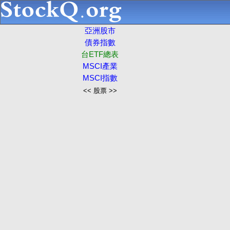
亞洲股市
債券指數
台ETF總表
MSCI產業
MSCI指數
<< 股票 >>