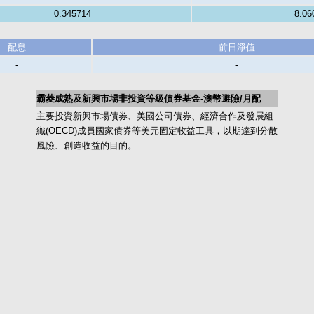
0.345714
8.06
配息
前日淨值
-
-
霸菱成熟及新興市場非投資等級債券基金-澳幣避險/月配
主要投資新興市場債券、美國公司債券、經濟合作及發展組
織(OECD)成員國家債券等美元固定收益工具，以期達到分散
風險、創造收益的目的。