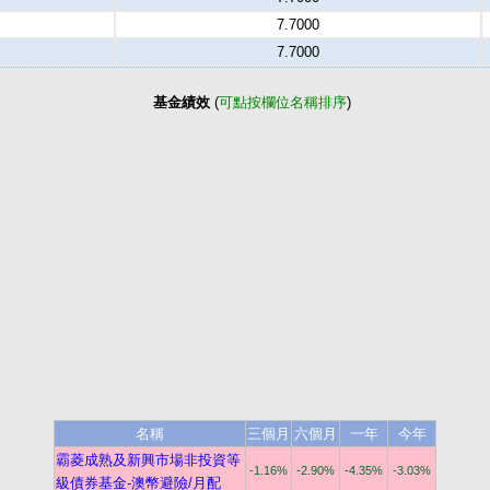
7.7000
7.7000
基金績效
(
可點按欄位名稱排序
)
名稱
三個月
六個月
一年
今年
霸菱成熟及新興市場非投資等
-1.16%
-2.90%
-4.35%
-3.03%
級債券基金-澳幣避險/月配