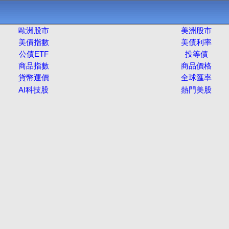
歐洲股市
美洲股市
美債指數
美債利率
公債ETF
投等債
商品指數
商品價格
貨幣運價
全球匯率
AI科技股
熱門美股