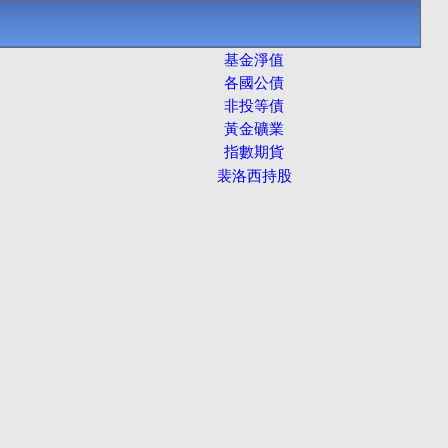
基金淨值
各國公債
非投等債
黃金礦業
指數期貨
裴洛西持股