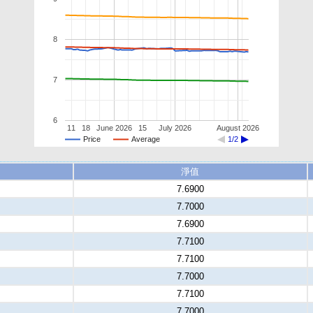
8
7
6
11
18
June 2026
15
July 2026
August 2026
Price
Average
1/2
淨值
7.6900
7.7000
7.6900
7.7100
7.7100
7.7000
7.7100
7.7000