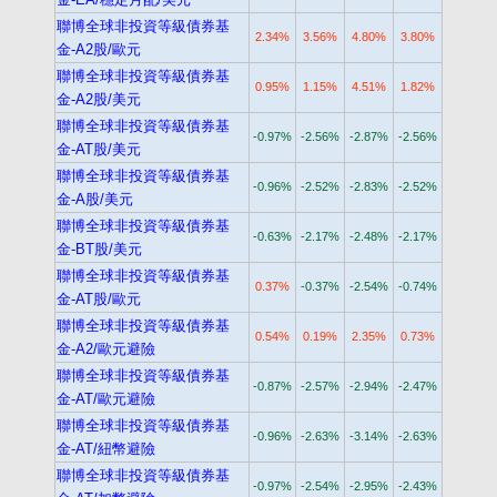
聯博全球非投資等級債券基
2.34%
3.56%
4.80%
3.80%
金-A2股/歐元
聯博全球非投資等級債券基
0.95%
1.15%
4.51%
1.82%
金-A2股/美元
聯博全球非投資等級債券基
-0.97%
-2.56%
-2.87%
-2.56%
金-AT股/美元
聯博全球非投資等級債券基
-0.96%
-2.52%
-2.83%
-2.52%
金-A股/美元
聯博全球非投資等級債券基
-0.63%
-2.17%
-2.48%
-2.17%
金-BT股/美元
聯博全球非投資等級債券基
0.37%
-0.37%
-2.54%
-0.74%
金-AT股/歐元
聯博全球非投資等級債券基
0.54%
0.19%
2.35%
0.73%
金-A2/歐元避險
聯博全球非投資等級債券基
-0.87%
-2.57%
-2.94%
-2.47%
金-AT/歐元避險
聯博全球非投資等級債券基
-0.96%
-2.63%
-3.14%
-2.63%
金-AT/紐幣避險
聯博全球非投資等級債券基
-0.97%
-2.54%
-2.95%
-2.43%