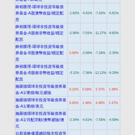
鋒裕匯理-環球非投資等級債
券基金-A股澳幣收益/穩定配
-1.82%
-4.91%
-7.02%
-5.81%
息
鋒裕匯理-環球非投資等級債
券基金-A股南非幣收益/穩定
-2.90%
-7.01%
-11.27%
-8.82%
配息
鋒裕匯理-環球非投資等級債
券基金-B股澳幣收益/穩定配
0.58%
-2.56%
-7.26%
-2.35%
息
鋒裕匯理-環球非投資等級債
券基金-B股南非幣收益/穩定
-3.11%
-7.36%
-12.12%
-9.29%
配息
施羅德環球非投資等級債券基
0.22%
0.59%
2.37%
1.38%
金-A1/累積/歐元避險
施羅德環球非投資等級債券基
0.65%
1.48%
4.48%
2.47%
金-A1/累積/美元
施羅德環球非投資等級債券基
金-A1/月配浮動/澳幣避險/澳
-2.34%
-4.51%
-7.55%
-4.58%
元
台新策略優選總回報非投資等