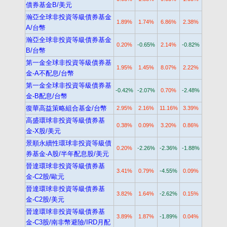
債券基金B/美元
瀚亞全球非投資等級債券基金
1.89%
1.74%
6.86%
2.38%
A/台幣
瀚亞全球非投資等級債券基金
0.20%
-0.65%
2.14%
-0.82%
B/台幣
第一金全球非投資等級債券基
1.95%
1.45%
8.07%
2.22%
金-A不配息/台幣
第一金全球非投資等級債券基
-0.42%
-2.07%
0.70%
-2.48%
金-B配息/台幣
復華高益策略組合基金/台幣
2.95%
2.16%
11.16%
3.39%
高盛環球非投資等級債券基
0.38%
0.09%
3.20%
0.86%
金-X股/美元
景順永續性環球非投資等級債
0.20%
-2.26%
-2.36%
-1.88%
券基金-A股/半年配息股/美元
晉達環球非投資等級債券基
3.41%
0.79%
-4.55%
0.09%
金-C2股/歐元
晉達環球非投資等級債券基
3.82%
1.64%
-2.62%
0.15%
金-C2股/美元
晉達環球非投資等級債券基
3.89%
1.87%
-1.89%
0.04%
金-C3股/南非幣避險/IRD月配