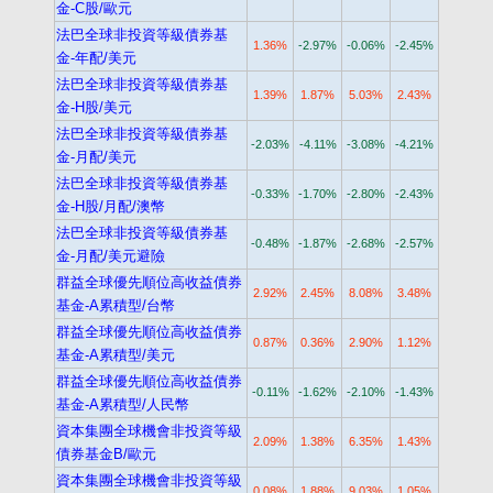
金-C股/歐元
法巴全球非投資等級債券基
1.36%
-2.97%
-0.06%
-2.45%
金-年配/美元
法巴全球非投資等級債券基
1.39%
1.87%
5.03%
2.43%
金-H股/美元
法巴全球非投資等級債券基
-2.03%
-4.11%
-3.08%
-4.21%
金-月配/美元
法巴全球非投資等級債券基
-0.33%
-1.70%
-2.80%
-2.43%
金-H股/月配/澳幣
法巴全球非投資等級債券基
-0.48%
-1.87%
-2.68%
-2.57%
金-月配/美元避險
群益全球優先順位高收益債券
2.92%
2.45%
8.08%
3.48%
基金-A累積型/台幣
群益全球優先順位高收益債券
0.87%
0.36%
2.90%
1.12%
基金-A累積型/美元
群益全球優先順位高收益債券
-0.11%
-1.62%
-2.10%
-1.43%
基金-A累積型/人民幣
資本集團全球機會非投資等級
2.09%
1.38%
6.35%
1.43%
債券基金B/歐元
資本集團全球機會非投資等級
0.08%
1.88%
9.03%
1.05%