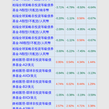
柏瑞全球策略非投資等級債券
-3.71%
-4.79%
-8.50%
-6.64%
基金-N類型/月配息/南非幣
柏瑞全球策略非投資等級債券
-0.20%
-1.11%
0.56%
-0.67%
基金-A類型/不配息/人民幣
柏瑞全球策略非投資等級債券
-2.09%
-3.90%
-4.95%
-4.36%
基金-B類型/月配息/人民幣
柏瑞全球策略非投資等級債券
-0.20%
-1.11%
0.56%
-0.67%
基金-N9類型/不配息/人民幣
柏瑞全球策略非投資等級債券
-3.00%
-5.22%
-7.45%
-6.09%
基金-N類型/月配息/人民幣
鋒裕匯理-環球非投資等級債
0.95%
0.54%
4.34%
1.44%
券基金-A2/美元
鋒裕匯理-環球非投資等級債
-0.84%
-2.98%
-2.36%
-3.13%
券基金-AXD/美元
鋒裕匯理-環球非投資等級債
4.74%
6.02%
8.44%
1.29%
券基金-B2/美元
鋒裕匯理-環球非投資等級債
-1.05%
-3.38%
-3.19%
-3.59%
券基金-BXD/美元
鋒裕匯理-環球非投資等級債
2.57%
2.92%
4.71%
3.38%
券基金-A2/歐元