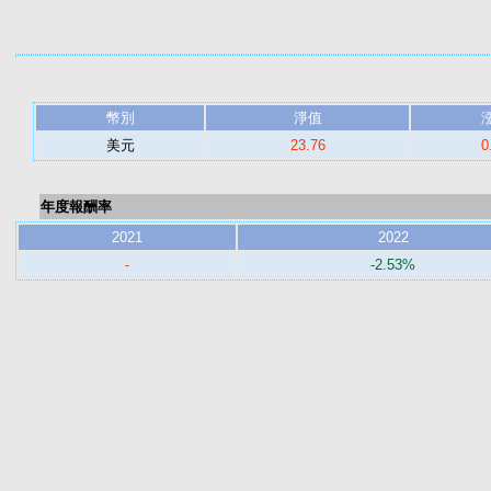
幣別
淨值
美元
23.76
0
年度報酬率
2021
2022
-
-2.53%