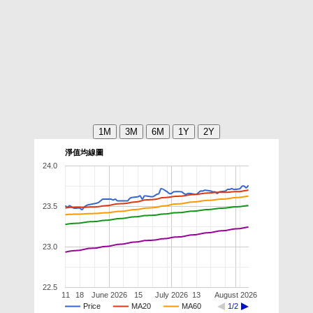
淨值均線圖
24.0
23.5
23.0
22.5
11
18
June 2026
15
July 2026
13
August 2026
Price
MA20
MA60
1/2