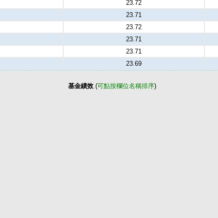
23.72
23.71
23.72
23.71
23.71
23.69
基金績效
(
可點按欄位名稱排序
)