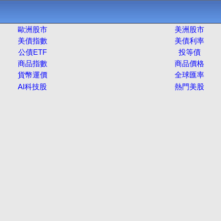
歐洲股市
美洲股市
美債指數
美債利率
公債ETF
投等債
商品指數
商品價格
貨幣運價
全球匯率
AI科技股
熱門美股