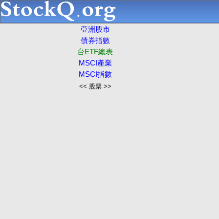
亞洲股市
債券指數
台ETF總表
MSCI產業
MSCI指數
<< 股票 >>