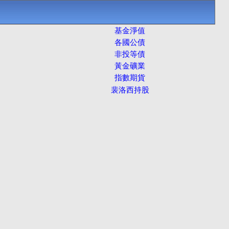
基金淨值
各國公債
非投等債
黃金礦業
指數期貨
裴洛西持股