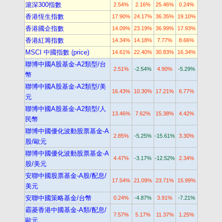
滬深300指數
2.54%
2.16%
25.46%
0.24%
香港恆生指數
17.90%
24.17%
36.35%
19.10%
香港國企指數
14.09%
23.19%
36.99%
17.93%
香港紅籌指數
14.34%
14.18%
7.77%
8.66%
MSCI 中國指數 (price)
14.61%
22.40%
30.83%
16.34%
聯博中國A股基金-A2類型/台
2.51%
-2.54%
4.90%
-5.29%
幣
聯博中國A股基金-A2類型/美
16.43%
10.30%
17.21%
6.77%
元
聯博中國A股基金-A2類型/人
13.46%
7.62%
15.38%
4.42%
民幣
聯博中國優化波動股票基金-A
2.85%
-5.25%
-15.61%
3.30%
股/歐元
聯博中國優化波動股票基金-A
4.47%
-3.17%
-12.52%
2.34%
股/美元
安聯中國股票基金-A股/配息/
17.54%
21.09%
23.71%
15.99%
美元
安聯中國策略基金/台幣
0.24%
-4.87%
3.91%
-7.21%
霸菱香港中國基金-A類/配息/
7.57%
5.17%
11.37%
1.25%
歐元