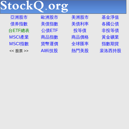
亞洲股市
歐洲股市
美洲股市
基金淨值
債券指數
美債指數
美債利率
各國公債
台ETF總表
公債ETF
投等債
非投等債
MSCI產業
商品指數
商品價格
黃金礦業
MSCI指數
貨幣運價
全球匯率
指數期貨
AI科技股
熱門美股
裴洛西持股
<< 股票 >>