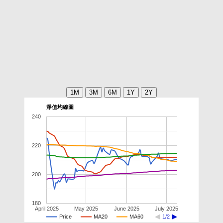
淨值均線圖
240
220
200
180
April 2025
May 2025
June 2025
July 2025
Price
MA20
MA60
1/2