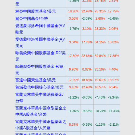
-2.39%
3.13%
13.75%
2.31%
元
瀚亞中國股票基金/美元
18.98%
22.49%
25.31%
17.75%
瀚亞中國基金/台幣
3.66%
-2.09%
2.60%
-6.48%
愛德蒙得洛希爾中國基金(A)/
-1.76%
3.10%
23.33%
2.06%
歐元
愛德蒙得洛希爾中國基金(A)/
3.84%
17.76%
34.15%
15.82%
美元
歐義銳榮中國股票基金-R2/美
17.80%
22.68%
32.84%
17.88%
元
歐義銳榮中國股票基金-R/歐
9.93%
8.07%
23.10%
4.40%
元
富達中國聚焦基金/美元
17.90%
18.83%
19.61%
13.97%
首域盈信中國核心基金/美元
9.16%
12.40%
18.57%
6.94%
富蘭克林華美中國消費基金/
-1.22%
-8.03%
-7.46%
-9.34%
台幣
富蘭克林華美中國傘型基金之
-1.36%
-9.83%
-10.24%
-11.33%
中國A股基金/台幣
富蘭克林華美中國傘型基金之
8.37%
-0.38%
-1.13%
-2.11%
中國A股基金/人民幣