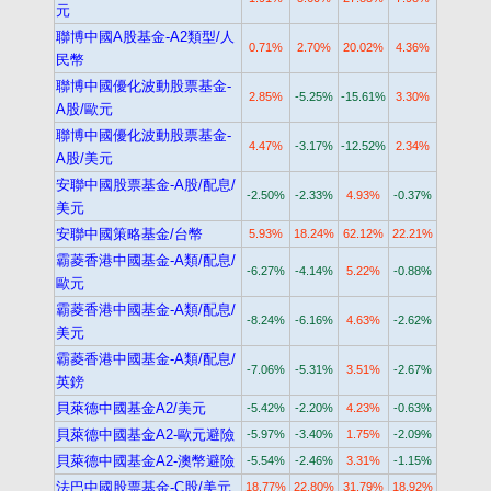
元
聯博中國A股基金-A2類型/人
0.71%
2.70%
20.02%
4.36%
民幣
聯博中國優化波動股票基金-
2.85%
-5.25%
-15.61%
3.30%
A股/歐元
聯博中國優化波動股票基金-
4.47%
-3.17%
-12.52%
2.34%
A股/美元
安聯中國股票基金-A股/配息/
-2.50%
-2.33%
4.93%
-0.37%
美元
安聯中國策略基金/台幣
5.93%
18.24%
62.12%
22.21%
霸菱香港中國基金-A類/配息/
-6.27%
-4.14%
5.22%
-0.88%
歐元
霸菱香港中國基金-A類/配息/
-8.24%
-6.16%
4.63%
-2.62%
美元
霸菱香港中國基金-A類/配息/
-7.06%
-5.31%
3.51%
-2.67%
英鎊
貝萊德中國基金A2/美元
-5.42%
-2.20%
4.23%
-0.63%
貝萊德中國基金A2-歐元避險
-5.97%
-3.40%
1.75%
-2.09%
貝萊德中國基金A2-澳幣避險
-5.54%
-2.46%
3.31%
-1.15%
法巴中國股票基金-C股/美元
18.77%
22.80%
31.79%
18.92%