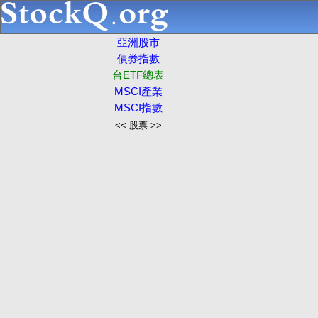
亞洲股市
債券指數
台ETF總表
MSCI產業
MSCI指數
<< 股票 >>