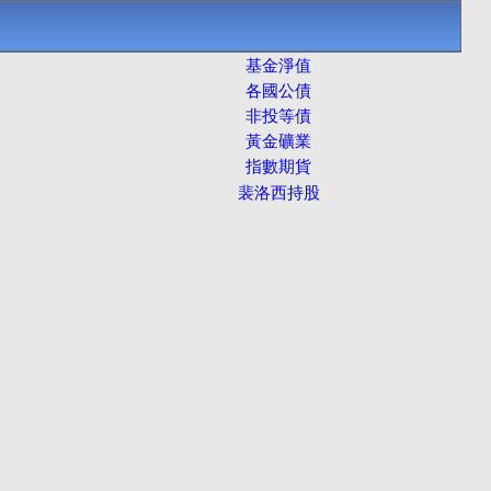
基金淨值
各國公債
非投等債
黃金礦業
指數期貨
裴洛西持股