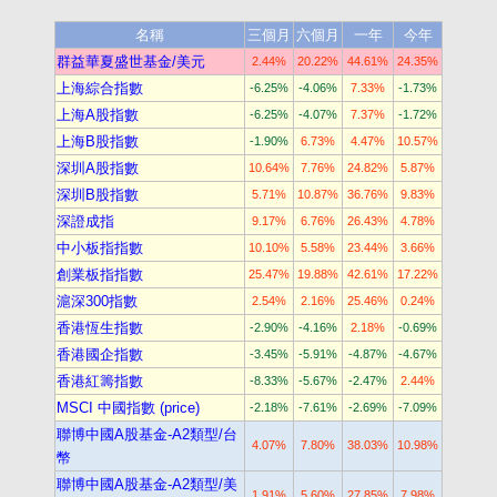
名稱
三個月
六個月
一年
今年
群益華夏盛世基金/美元
2.44%
20.22%
44.61%
24.35%
上海綜合指數
-6.25%
-4.06%
7.33%
-1.73%
上海A股指數
-6.25%
-4.07%
7.37%
-1.72%
上海B股指數
-1.90%
6.73%
4.47%
10.57%
深圳A股指數
10.64%
7.76%
24.82%
5.87%
深圳B股指數
5.71%
10.87%
36.76%
9.83%
深證成指
9.17%
6.76%
26.43%
4.78%
中小板指指數
10.10%
5.58%
23.44%
3.66%
創業板指指數
25.47%
19.88%
42.61%
17.22%
滬深300指數
2.54%
2.16%
25.46%
0.24%
香港恆生指數
-2.90%
-4.16%
2.18%
-0.69%
香港國企指數
-3.45%
-5.91%
-4.87%
-4.67%
香港紅籌指數
-8.33%
-5.67%
-2.47%
2.44%
MSCI 中國指數 (price)
-2.18%
-7.61%
-2.69%
-7.09%
聯博中國A股基金-A2類型/台
4.07%
7.80%
38.03%
10.98%
幣
聯博中國A股基金-A2類型/美
1.91%
5.60%
27.85%
7.98%