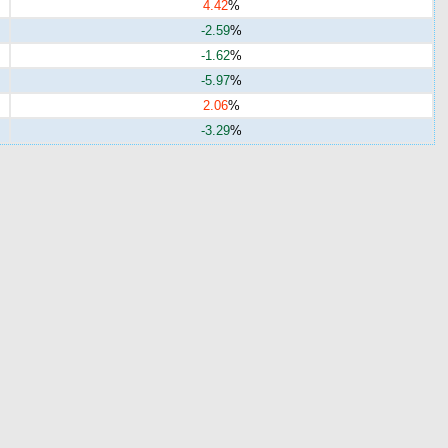
4.42
%
-2.59
%
-1.62
%
-5.97
%
2.06
%
-3.29
%