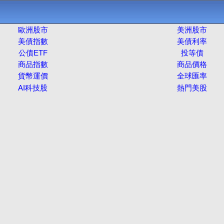
歐洲股市
美洲股市
美債指數
美債利率
公債ETF
投等債
商品指數
商品價格
貨幣運價
全球匯率
AI科技股
熱門美股