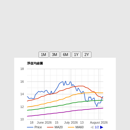
淨值均線圖
18
16
14
12
10
18
June 2026
15
July 2026
13
August 2026
Price
MA20
MA60
1/2