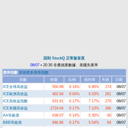
回到 StockQ 正常版首頁
08/07
• 20:30 非農就業數據、美國失業率
債券指數
其他更多債券指數
指數
收盤
比例
殖利率
利差
日期
ICE全球高收益
550.89
0.14%
6.90%
274
08/07
ICE歐洲高收益
402.94
0.04%
5.53%
261
08/07
ICE高收益指數
631.91
0.17%
7.17%
270
08/07
ICE美國高收益
2724.64
0.17%
7.13%
266
08/07
AA等級債
638.07
0.14%
5.30%
60
08/07
BBB等級債
946.86
0.17%
5.54%
94
08/07