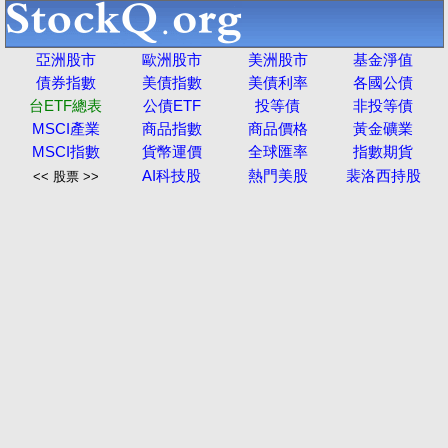
亞洲股市
歐洲股市
美洲股市
基金淨值
債券指數
美債指數
美債利率
各國公債
台ETF總表
公債ETF
投等債
非投等債
MSCI產業
商品指數
商品價格
黃金礦業
MSCI指數
貨幣運價
全球匯率
指數期貨
AI科技股
熱門美股
裴洛西持股
<< 股票 >>