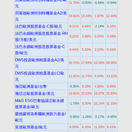
11.75%
-0.83%
-6.59%
-0.94%
元
貝萊德歐洲特別時機基金A2/美
19.61%
13.43%
1.87%
12.46%
元
法巴歐洲股票基金-C股/歐元
8.31%
6.44%
-2.14%
6.18%
法巴永續歐洲股息股票基金-RH
8.22%
3.99%
0.25%
3.34%
股/月配/美元
法巴永續歐洲股息股票基金-C
8.44%
5.32%
2.63%
5.01%
股/歐元
DWS投資歐洲精選基金A2/美
20.75%
27.83%
16.16%
28.05%
元
DWS投資歐洲精選基金LC/歐
12.81%
11.74%
6.54%
13.11%
元
瀚亞歐洲基金/台幣
-0.35%
8.26%
4.58%
8.40%
瀚亞泛歐股票基金/美元
19.92%
23.53%
18.07%
22.69%
M&G ESG巴黎協議泛歐永續
-1.79%
0.30%
16.14%
11.10%
股票基金/歐元
愛德蒙得洛希爾歐洲新力基金/
-5.95%
-1.26%
-2.17%
-4.45%
歐元
富達歐洲基金/歐元
8.09%
6.20%
11.20%
6.41%