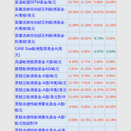
富達歐盟50TM基金/歐元
10.70%
11.13%
5.60%
10.63%
富蘭克林坦伯頓互利歐洲基金-
20.49%
27.10%
19.57%
26.65%
A/累積/美元
富蘭克林坦伯頓互利歐洲基金-
11.98%
11.29%
9.81%
11.43%
A/累積/歐元
富蘭克林坦伯頓互利歐洲基金-
25.66%
16.62%
-8.73%
6.42%
B/累積/美元
GAM Star歐洲股票基金A(美
13.95%
0.00%
-0.87%
-0.94%
元)
高盛歐洲股票基金-X股/歐元
8.44%
5.77%
2.69%
6.09%
匯豐歐洲價值基金AD/歐元
5.61%
11.25%
5.62%
11.09%
景順泛歐洲基金-A股/歐元
12.75%
9.74%
4.38%
9.95%
景順泛歐洲基金-A股/年配/歐元
12.75%
7.91%
2.65%
8.12%
景順泛歐洲基金-A股/年配/美元
20.42%
23.45%
11.97%
22.37%
景順泛歐洲基金-A股/美元對沖
13.42%
10.88%
6.44%
11.08%
景順永續性歐洲量化基金-A股/
8.09%
9.93%
11.57%
10.42%
歐元
景順永續性歐洲量化基金-A股/
8.59%
10.75%
11.40%
11.14%
歐元投組對沖
景順永續性歐洲量化基金-A/美