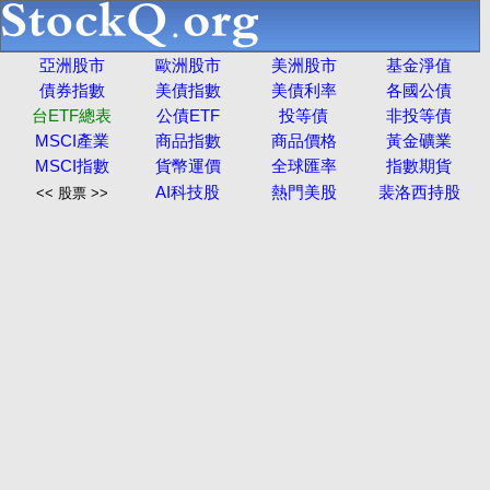
亞洲股市
歐洲股市
美洲股市
基金淨值
債券指數
美債指數
美債利率
各國公債
台ETF總表
公債ETF
投等債
非投等債
MSCI產業
商品指數
商品價格
黃金礦業
MSCI指數
貨幣運價
全球匯率
指數期貨
AI科技股
熱門美股
裴洛西持股
<< 股票 >>