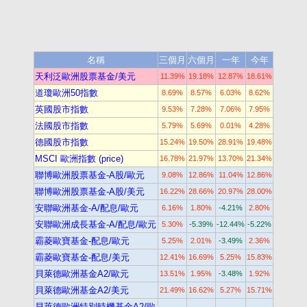
名稱
三個月
六個月
一年
今年
天利泛歐洲股票基金/美元
11.39%
19.18%
12.87%
18.61%
道瓊歐洲50指數
8.69%
8.57%
6.03%
8.62%
英國股市指數
9.53%
7.28%
7.06%
7.95%
法國股市指數
5.79%
5.69%
0.01%
4.28%
德國股市指數
15.24%
19.50%
28.91%
19.48%
MSCI 歐洲指數 (price)
16.78%
21.97%
13.70%
21.34%
聯博歐洲股票基金-A股/歐元
9.08%
12.86%
11.04%
12.86%
聯博歐洲股票基金-A股/美元
16.22%
28.66%
20.97%
28.00%
安聯歐洲基金-A/配息/歐元
6.16%
1.80%
-4.21%
2.80%
安聯歐洲成長基金-A/配息/歐元
5.30%
-5.39%
-12.44%
-5.22%
霸菱歐寶基金-配息/歐元
5.25%
2.01%
-3.49%
2.36%
霸菱歐寶基金-配息/美元
12.41%
16.69%
5.25%
15.83%
貝萊德歐洲基金A2/歐元
13.51%
1.95%
-3.48%
1.92%
貝萊德歐洲基金A2/美元
21.49%
16.62%
5.27%
15.71%
貝萊德歐洲特別時機基金A2/歐