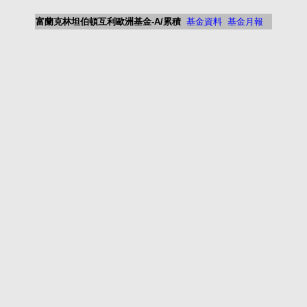
富蘭克林坦伯頓互利歐洲基金-A/累積
基金資料
基金月報