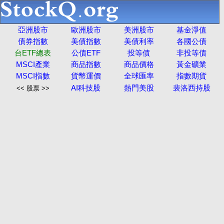
亞洲股市
歐洲股市
美洲股市
基金淨值
債券指數
美債指數
美債利率
各國公債
台ETF總表
公債ETF
投等債
非投等債
MSCI產業
商品指數
商品價格
黃金礦業
MSCI指數
貨幣運價
全球匯率
指數期貨
AI科技股
熱門美股
裴洛西持股
<< 股票 >>