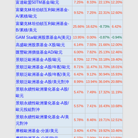
富達歐盟50TM基金/歐元
7.25%
8.33%
22.13%
12.20%
富蘭克林坦伯頓互利歐洲基金-
9.52%
7.25%
22.31%
12.60%
A/累積/歐元
富蘭克林坦伯頓互利歐洲基金-
25.66%
16.62%
-8.73%
6.42%
B/累積/美元
GAM Star歐洲股票基金A(美元)
13.95%
0.00%
-0.87%
-0.94%
高盛歐洲股票基金-X股/歐元
6.14%
7.55%
21.66%
12.00%
匯豐歐洲價值基金AD/歐元
6.00%
7.82%
25.13%
12.46%
景順泛歐洲基金-A股/歐元
8.70%
12.77%
33.18%
19.40%
景順泛歐洲基金-A股/年配/歐元
8.71%
11.47%
31.70%
18.01%
景順泛歐洲基金-A股/年配/美元
6.42%
9.12%
30.94%
15.93%
景順泛歐洲基金-A股/美元對沖
8.99%
13.94%
36.04%
20.88%
景順永續性歐洲量化基金-A股/
5.47%
7.49%
17.32%
11.19%
歐元
景順永續性歐洲量化基金-A股/
5.57%
7.41%
16.43%
10.68%
歐元投組對沖
景順永續性歐洲量化基金-A/美
5.78%
8.46%
19.71%
12.51%
元對沖
摩根歐洲基金-分派/美元
3.40%
4.47%
19.92%
10.46%