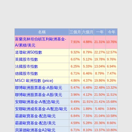
名稱
三個月
六個月
一年
今年
富蘭克林坦伯頓互利歐洲基金-
7.91%
4.88%
21.31%
10.76%
A/累積/美元
道瓊歐洲50指數
9.32%
8.79%
22.27%
12.57%
英國股市指數
6.07%
5.12%
19.78%
9.76%
法國股市指數
6.25%
5.33%
13.04%
6.94%
德國股市指數
6.71%
6.46%
8.79%
7.47%
MSCI 歐洲指數 (price)
4.86%
4.37%
19.86%
9.26%
聯博歐洲股票基金-A股/歐元
5.47%
6.48%
22.48%
13.32%
聯博歐洲股票基金-A股/美元
3.96%
4.12%
21.50%
11.51%
安聯歐洲基金-A/配息/歐元
9.49%
11.91%
21.41%
15.68%
安聯歐洲成長基金-A/配息/歐元
4.43%
1.89%
5.46%
3.84%
霸菱歐寶基金-配息/歐元
6.84%
7.55%
21.04%
10.58%
霸菱歐寶基金-配息/美元
4.59%
5.28%
20.36%
8.66%
貝萊德歐洲基金A2/歐元
6.71%
8.10%
13.37%
10.80%