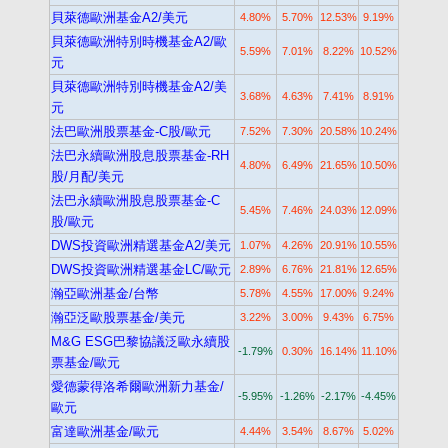
貝萊德歐洲基金A2/美元
4.80%
5.70%
12.53%
9.19%
貝萊德歐洲特別時機基金A2/歐
5.59%
7.01%
8.22%
10.52%
元
貝萊德歐洲特別時機基金A2/美
3.68%
4.63%
7.41%
8.91%
元
法巴歐洲股票基金-C股/歐元
7.52%
7.30%
20.58%
10.24%
法巴永續歐洲股息股票基金-RH
4.80%
6.49%
21.65%
10.50%
股/月配/美元
法巴永續歐洲股息股票基金-C
5.45%
7.46%
24.03%
12.09%
股/歐元
DWS投資歐洲精選基金A2/美元
1.07%
4.26%
20.91%
10.55%
DWS投資歐洲精選基金LC/歐元
2.89%
6.76%
21.81%
12.65%
瀚亞歐洲基金/台幣
5.78%
4.55%
17.00%
9.24%
瀚亞泛歐股票基金/美元
3.22%
3.00%
9.43%
6.75%
M&G ESG巴黎協議泛歐永續股
-1.79%
0.30%
16.14%
11.10%
票基金/歐元
愛德蒙得洛希爾歐洲新力基金/
-5.95%
-1.26%
-2.17%
-4.45%
歐元
富達歐洲基金/歐元
4.44%
3.54%
8.67%
5.02%