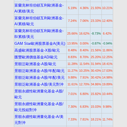
富蘭克林坦伯頓互利歐洲基金-
5.19%
4.36%
21.93%
10.21%
A/累積/美元
富蘭克林坦伯頓互利歐洲基金-
7.24%
7.06%
23.33%
12.40%
A/累積/歐元
富蘭克林坦伯頓互利歐洲基金-
25.66%
16.62%
-8.73%
6.42%
B/累積/美元
GAM Star歐洲股票基金A(美元)
13.95%
0.00%
-0.87%
-0.94%
高盛歐洲股票基金-X股/歐元
8.48%
8.40%
21.56%
11.86%
匯豐歐洲價值基金AD/歐元
8.83%
8.70%
25.20%
12.25%
景順泛歐洲基金-A股/歐元
11.28%
11.54%
31.94%
18.41%
景順泛歐洲基金-A股/年配/歐元
11.27%
10.25%
30.43%
17.03%
景順泛歐洲基金-A股/年配/美元
9.88%
7.91%
30.42%
14.98%
景順泛歐洲基金-A股/美元對沖
11.61%
12.70%
34.86%
19.89%
景順永續性歐洲量化基金-A股/
7.01%
6.80%
15.82%
10.44%
歐元
景順永續性歐洲量化基金-A股/
7.30%
6.83%
15.03%
9.98%
歐元投組對沖
景順永續性歐洲量化基金-A/美
7.33%
7.81%
18.21%
11.74%
元對沖