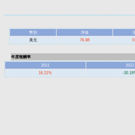
幣別
淨值
美元
76.98
0
年度報酬率
2021
2022
16.21%
-30.1