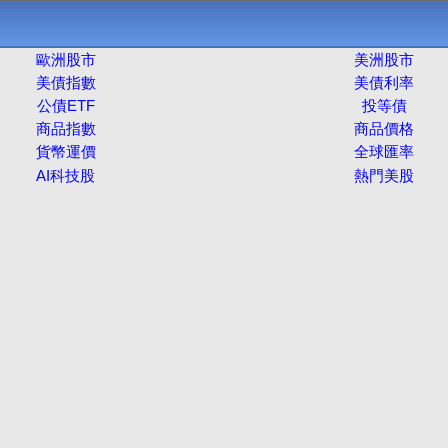
歐洲股市
美洲股市
美債指數
美債利率
公債ETF
投等債
商品指數
商品價格
貨幣運價
全球匯率
AI科技股
熱門美股