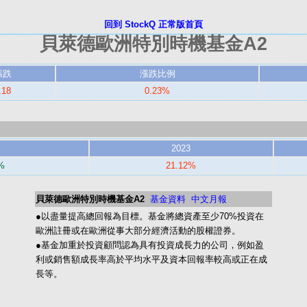
回到 StockQ 正常版首頁
貝萊德歐洲特別時機基金A2
漲跌
漲跌比例
.18
0.23%
2023
8%
21.12%
貝萊德歐洲特別時機基金A2
基金資料
中文月報
●以盡量提高總回報為目標。基金將總資產至少70%投資在
歐洲註冊或在歐洲從事大部分經濟活動的股權證券。
●基金加重於投資顧問認為具有投資成長力的公司，例如盈
利或銷售額成長率高於平均水平及資本回報率較高或正在成
長等。