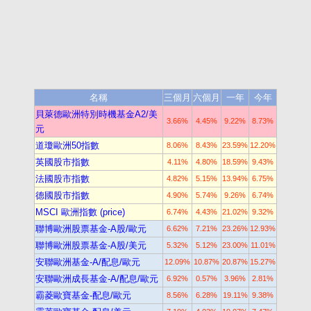
名稱
三個月
六個月
一年
今年
貝萊德歐洲特別時機基金A2/美
3.66%
4.45%
9.22%
8.73%
元
道瓊歐洲50指數
8.06%
8.43%
23.59%
12.20%
英國股市指數
4.11%
4.80%
18.59%
9.43%
法國股市指數
4.82%
5.15%
13.94%
6.75%
德國股市指數
4.90%
5.74%
9.26%
6.74%
MSCI 歐洲指數 (price)
6.74%
4.43%
21.02%
9.32%
聯博歐洲股票基金-A股/歐元
6.62%
7.21%
23.26%
12.93%
聯博歐洲股票基金-A股/美元
5.32%
5.12%
23.00%
11.01%
安聯歐洲基金-A/配息/歐元
12.09%
10.87%
20.87%
15.27%
安聯歐洲成長基金-A/配息/歐元
6.92%
0.57%
3.96%
2.81%
霸菱歐寶基金-配息/歐元
8.56%
6.28%
19.11%
9.38%