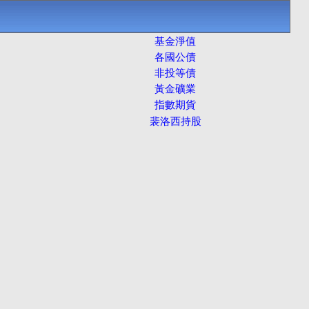
基金淨值
各國公債
非投等債
黃金礦業
指數期貨
裴洛西持股