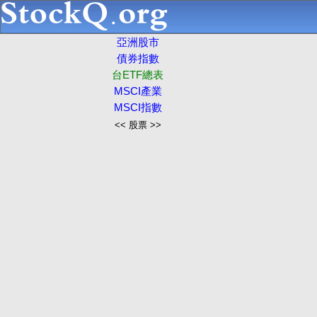
亞洲股市
債券指數
台ETF總表
MSCI產業
MSCI指數
<< 股票 >>