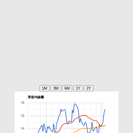
淨值均線圖
78
76
74