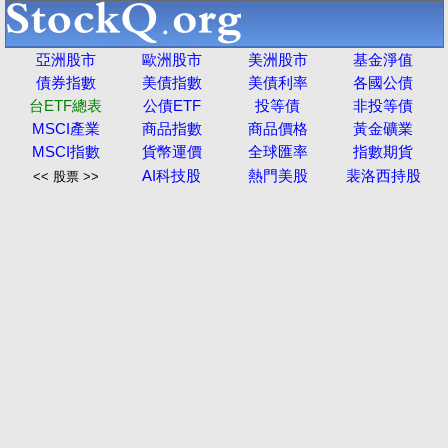
亞洲股市
歐洲股市
美洲股市
基金淨值
債券指數
美債指數
美債利率
各國公債
台ETF總表
公債ETF
投等債
非投等債
MSCI產業
商品指數
商品價格
黃金礦業
MSCI指數
貨幣運價
全球匯率
指數期貨
AI科技股
熱門美股
裴洛西持股
<< 股票 >>