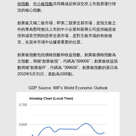
份指數
、
中小板指數
共同構成反映深交所上市股票運行情
況的核心指數。
創業板又稱二板市場，即第二股票交易市場，是指主板之
外的專為暫時無法上市的中小企業和新興公司提供融資途
徑和成長空間的證券交易市場，是對主板市場的有效補
充，在資本市場中佔據著重要的位置。
創業板指數包括價格指數和收益指數。創業板價格指數為
主指數，簡稱“創業板指”，代碼為“399006”；創業板收益指
數簡稱“創業板R”，代碼為 “399606”。創業板指數的基日為
2010年5月31日，基點為1000點。
GDP Source: IMF's World Economic Outlook
Intraday Chart (Local Time)
3,700
3,600