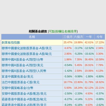
相關基金績效
(
可點按欄位名稱排序
)
名稱
三個月
六個月
一年
今年
創業板指指數
25.47%
19.88%
42.61%
17.22%
聯博中國優化波動股票基金-A股/美元
4.47%
-3.17%
-12.52%
2.34%
聯博中國優化波動股票基金-A股/歐元
2.85%
-5.25%
-15.61%
3.30%
聯博中國A股基金-A2類型/台幣
1.86%
7.35%
36.45%
10.58%
聯博中國A股基金-A2類型/美元
-0.54%
5.45%
26.91%
7.79%
聯博中國A股基金-A2類型/人民幣
-1.42%
2.59%
19.06%
4.13%
富達中國聚焦基金/美元
-5.56%
-9.99%
-1.80%
-6.80%
法巴中國股票基金-C股/美元
18.77%
22.80%
31.79%
18.92%
安聯中國策略基金/台幣
5.93%
18.24%
62.12%
22.21%
安聯中國股票基金-A股/配息/美元
-2.50%
-2.33%
4.93%
-0.37%
霸菱香港中國基金-A類/配息/歐元
-6.27%
-4.14%
5.22%
-0.88%
霸菱香港中國基金-A類/配息/美元
-8.24%
-6.16%
4.63%
-2.62%