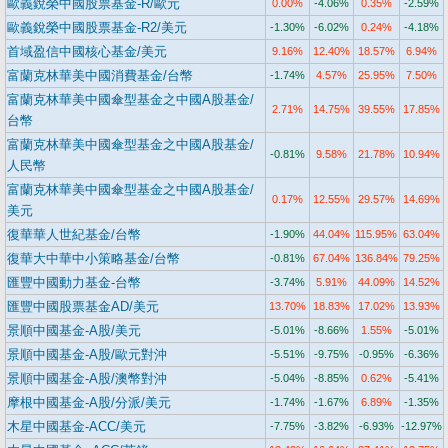
歐義銳榮中國股票基金-R/歐元
0.00%
-4.06%
0.35%
-2.59%
歐義銳榮中國股票基金-R2/美元
-1.30%
-6.02%
0.24%
-4.18%
首域盈信中國核心基金/美元
9.16%
12.40%
18.57%
6.94%
富蘭克林華美中國消費基金/台幣
-1.74%
4.57%
25.95%
7.50%
富蘭克林華美中國傘型基金之中國A股基金/
2.71%
14.75%
39.55%
17.85%
台幣
富蘭克林華美中國傘型基金之中國A股基金/
-0.81%
9.58%
21.78%
10.94%
人民幣
富蘭克林華美中國傘型基金之中國A股基金/
0.17%
12.55%
29.57%
14.69%
美元
復華華人世紀基金/台幣
-1.90%
44.04%
115.95%
63.04%
復華大中華中小策略基金/台幣
-0.81%
67.04%
136.84%
79.25%
匯豐中國動力基金-台幣
-3.74%
5.91%
44.09%
14.52%
匯豐中國股票基金AD/美元
13.70%
18.83%
17.02%
13.93%
景順中國基金-A股/美元
-5.01%
-8.66%
1.55%
-5.01%
景順中國基金-A股/歐元對沖
-5.51%
-9.75%
-0.95%
-6.36%
景順中國基金-A股/澳幣對沖
-5.04%
-8.85%
0.62%
-5.41%
摩根中國基金-A股/分派/美元
-1.74%
-1.67%
6.89%
-1.35%
木星中國基金-ACC/美元
-7.75%
-3.82%
-6.93%
-12.97%