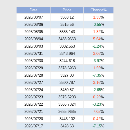
Date
Price
Change%
2026/08/07
3563.12
1.35
%
2026/08/06
3515.56
-0.55
%
2026/08/05
3535.143
1.32
%
2026/08/04
3488.9663
5.64
%
2026/08/03
3302.553
-1.24
%
2026/07/31
3343.964
3.06
%
2026/07/30
3244.618
-3.97
%
2026/07/29
3378.6963
1.55
%
2026/07/28
3327.03
-7.35
%
2026/07/27
3590.787
3.16
%
2026/07/24
3480.87
-2.65
%
2026/07/23
3575.5203
0.25
%
2026/07/22
3566.7324
-3.23
%
2026/07/21
3685.9685
7.05
%
2026/07/20
3443.102
0.42
%
2026/07/17
3428.63
-7.15
%