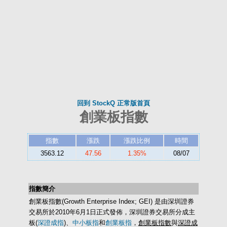
回到 StockQ 正常版首頁
創業板指數
指數
漲跌
漲跌比例
時間
3563.12
47.56
1.35%
08/07
指數簡介
創業板指數(Growth Enterprise Index; GEI) 是由深圳證券
交易所於2010年6月1日正式發佈，深圳證券交易所分成主
板(
深證成指
)、
中小板指
和
創業板指
，
創業板指數
與
深證成