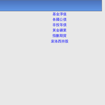
基金淨值
各國公債
非投等債
黃金礦業
指數期貨
裴洛西持股