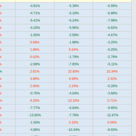
%
-4.81%
-5.39%
-6.99%
%
-4.71%
-5.19%
-6.88%
%
-5.41%
-6.24%
-7.98%
%
-4.20%
-5.95%
-6.82%
%
-1.65%
-2.59%
-4.67%
%
0.58%
-1.88%
-3.25%
%
1.86%
5.64%
-0.25%
%
0.02%
-1.79%
-2.78%
%
-2.68%
-7.83%
-6.11%
2%
2.81%
22.60%
10.34%
%
3.88%
9.99%
2.32%
%
2.00%
2.24%
-0.26%
%
-0.75%
-4.04%
-3.68%
8%
4.20%
10.10%
0.71%
%
-7.77%
-6.64%
-9.85%
%
-13.60%
-7.79%
-11.67%
%
-1.50%
0.32%
0.06%
%
-4.86%
-10.34%
-8.93%