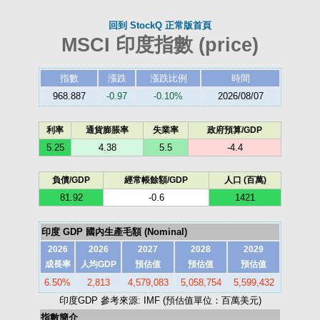
回到 StockQ 正常版首頁
MSCI 印度指數 (price)
指數
漲跌
漲跌比例
時間
968.887
-0.97
-0.10%
2026/08/07
利率
通貨膨脹率
失業率
政府預算/GDP
5.25
4.38
5.5
-4.4
負債/GDP
經常帳餘額/GDP
人口 (百萬)
81.92
-0.6
1421
印度 GDP 國內生產毛額 (Nominal)
2026
2026
2027
2028
2029
成長率
人均GDP
預估值
預估值
預估值
6.50%
2,813
4,579,083
5,058,754
5,599,432
印度GDP 參考來源: IMF (預估值單位：百萬美元)
指數簡介