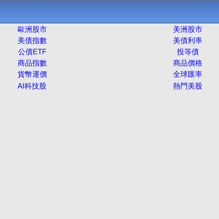
歐洲股市
美洲股市
美債指數
美債利率
公債ETF
投等債
商品指數
商品價格
貨幣運價
全球匯率
AI科技股
熱門美股