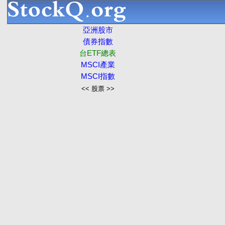
亞洲股市
債券指數
台ETF總表
MSCI產業
MSCI指數
<< 股票 >>