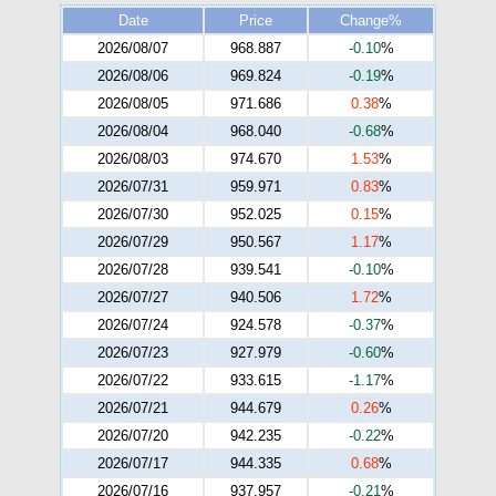
Date
Price
Change%
2026/08/07
968.887
-0.10
%
2026/08/06
969.824
-0.19
%
2026/08/05
971.686
0.38
%
2026/08/04
968.040
-0.68
%
2026/08/03
974.670
1.53
%
2026/07/31
959.971
0.83
%
2026/07/30
952.025
0.15
%
2026/07/29
950.567
1.17
%
2026/07/28
939.541
-0.10
%
2026/07/27
940.506
1.72
%
2026/07/24
924.578
-0.37
%
2026/07/23
927.979
-0.60
%
2026/07/22
933.615
-1.17
%
2026/07/21
944.679
0.26
%
2026/07/20
942.235
-0.22
%
2026/07/17
944.335
0.68
%
2026/07/16
937.957
-0.21
%