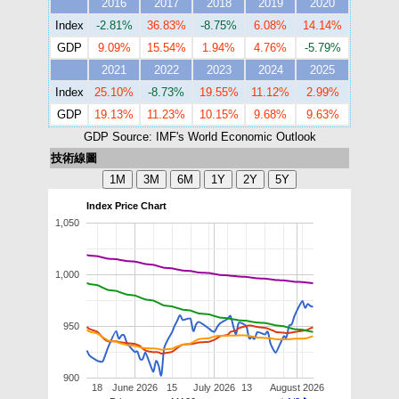
2016
2017
2018
2019
2020
Index
-2.81%
36.83%
-8.75%
6.08%
14.14%
GDP
9.09%
15.54%
1.94%
4.76%
-5.79%
2021
2022
2023
2024
2025
Index
25.10%
-8.73%
19.55%
11.12%
2.99%
GDP
19.13%
11.23%
10.15%
9.68%
9.63%
GDP Source: IMF's World Economic Outlook
技術線圖
Index Price Chart
1,050
1,000
950
900
18
June 2026
15
July 2026
13
August 2026