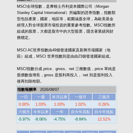
MSCI全球指數，是摩根士丹利資本國際公司（Morgan
Stanley Capital International）所編製的證券指數，指數類
型包括產業，國家，地區等，範圍涵蓋全球，為歐美基金
經理人對全球股票市場投資的重要參考指數。MSCI指數所
組成的股票，大都是股市中的大型股票，隱含著業績與財
務穩定。
MSCI AC世界指數由49個發達國家及新興市場國家（地
區）組成，MSCI 世界指數則是由由23個發達國家組成。
MSCI指數分成 price、gross、net 三種數值，price 單純是
股價數值增長，gross 是股利再投入， net 則是股利投入
後再扣除稅額。
指數報酬率
2026/08/07
一日
一週
本月以來
一個月
三個月
0.00%
1.03%
1.03%
1.02%
0.26%
六個月
今年以來
一年
自今年高點
自今年低點
-5.97%
-8.06%
-4.75%
-8.84%
12.51%