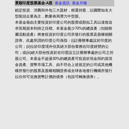
景順印度股票基金-A股
基金資訊
基金月報
鎖定投資、消費與外包三大題材，精選持股，以國際知名大
型龍頭企業為主，酌量佈局潛力中型股。
本基金藉由主要投資於印度公司的股票或類似工具以達致追
求長期資本利得之目標。本基金最少70%的總資產（扣除附
屬流動資產）將會投資於印度公司所發行的股票及股權相關
證券。此處所謂的印度公司係指：(i)註冊辦事處設於印度的
公司；(ii)位於印度境外但其絕大部份業務在印度經營的公
司；或(iii)絕大部份投資於在印度設立註冊辦事處的公司之控
股公司。本基金不超過30%的總資產可投資於現金與約當現
金資產、貨幣市場工具、由不符合上述規定的公司或其他機
構所發行的股票及股權相關證券或全球各地發行機構所發行
以任何可兌換貨幣計價的債券（包括可轉換債券）。