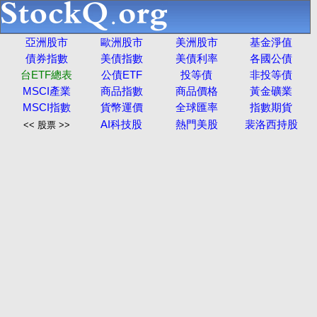
亞洲股市
歐洲股市
美洲股市
基金淨值
債券指數
美債指數
美債利率
各國公債
台ETF總表
公債ETF
投等債
非投等債
MSCI產業
商品指數
商品價格
黃金礦業
MSCI指數
貨幣運價
全球匯率
指數期貨
AI科技股
熱門美股
裴洛西持股
<< 股票 >>