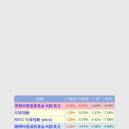
名稱
三個月
六個月
一年
今年
景順印度股票基金-A股/美元
8.23%
0.67%
-3.60%
-3.00%
印度指數
1.28%
-5.53%
-1.97%
-7.35%
MSCI 印度指數 (price)
3.16%
-5.79%
-4.41%
-7.88%
聯博印度成長基金-A股/美元
2.16%
-4.67%
-4.98%
-6.86%