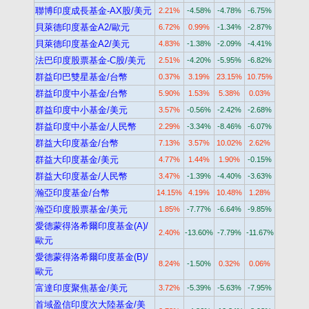
聯博印度成長基金-AX股/美元
2.21%
-4.58%
-4.78%
-6.75%
貝萊德印度基金A2/歐元
6.72%
0.99%
-1.34%
-2.87%
貝萊德印度基金A2/美元
4.83%
-1.38%
-2.09%
-4.41%
法巴印度股票基金-C股/美元
2.51%
-4.20%
-5.95%
-6.82%
群益印巴雙星基金/台幣
0.37%
3.19%
23.15%
10.75%
群益印度中小基金/台幣
5.90%
1.53%
5.38%
0.03%
群益印度中小基金/美元
3.57%
-0.56%
-2.42%
-2.68%
群益印度中小基金/人民幣
2.29%
-3.34%
-8.46%
-6.07%
群益大印度基金/台幣
7.13%
3.57%
10.02%
2.62%
群益大印度基金/美元
4.77%
1.44%
1.90%
-0.15%
群益大印度基金/人民幣
3.47%
-1.39%
-4.40%
-3.63%
瀚亞印度基金/台幣
14.15%
4.19%
10.48%
1.28%
瀚亞印度股票基金/美元
1.85%
-7.77%
-6.64%
-9.85%
愛德蒙得洛希爾印度基金(A)/
2.40%
-13.60%
-7.79%
-11.67%
歐元
愛德蒙得洛希爾印度基金(B)/
8.24%
-1.50%
0.32%
0.06%
歐元
富達印度聚焦基金/美元
3.72%
-5.39%
-5.63%
-7.95%
首域盈信印度次大陸基金/美