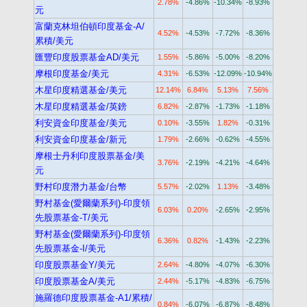
2.78%
-4.86%
-10.34%
-8.93%
元
富蘭克林坦伯頓印度基金-A/
4.52%
-4.53%
-7.72%
-8.36%
累積/美元
匯豐印度股票基金AD/美元
1.55%
-5.86%
-5.00%
-8.20%
摩根印度基金/美元
4.31%
-6.53%
-12.09%
-10.94%
木星印度精選基金/美元
12.14%
6.84%
5.13%
7.56%
木星印度精選基金/英鎊
6.82%
-2.87%
-1.73%
-1.18%
利安資金印度基金/美元
0.10%
-3.55%
1.82%
-0.31%
利安資金印度基金/新元
1.79%
-2.66%
-0.62%
-4.55%
摩根士丹利印度股票基金/美
3.76%
-2.19%
-4.21%
-4.64%
元
野村印度潛力基金/台幣
5.57%
-2.02%
1.13%
-3.48%
野村基金(愛爾蘭系列)-印度領
6.03%
0.20%
-2.65%
-2.95%
先股票基金-T/美元
野村基金(愛爾蘭系列)-印度領
6.36%
0.82%
-1.43%
-2.23%
先股票基金-I/美元
印度股票基金Y/美元
2.64%
-4.80%
-4.07%
-6.30%
印度股票基金A/美元
2.44%
-5.17%
-4.83%
-6.75%
施羅德印度股票基金-A1/累積/
0.84%
-6.07%
-6.87%
-8.48%