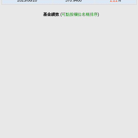
2025/06/20
370.9400
1.21
%
基金績效
(
可點按欄位名稱排序
)