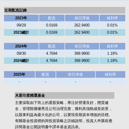
近期配息記錄
2023年
配息
前日淨值
殖利率
09/29
0.0169
262.9400
0.01%
2023總計
0.0169
262.9400
0.01%
2024年
配息
前日淨值
殖利率
09/30
4.7694
399.9800
1.19%
2024總計
4.7694
399.9800
1.19%
2025年
配息
前日淨值
殖利率
-
-
-
-
木星印度精選基金
主要採取由下而上的選股策略，專注於營運良好，體質健
全，管理階層優秀且公司治理完善，獲利具強勁成長前景，
以股東利益為最大化的公司，以實現長期資本增值的目標。
有關基金投資標的與投資策略之詳細說明，投資人申購前應
詳閱基金公開說明書中譯本基金資訊表。