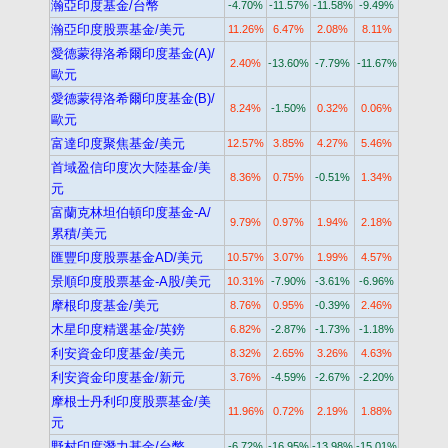
瀚亞印度基金/台幣
-4.70%
-11.57%
-11.58%
-9.49%
瀚亞印度股票基金/美元
11.26%
6.47%
2.08%
8.11%
愛德蒙得洛希爾印度基金(A)/
2.40%
-13.60%
-7.79%
-11.67%
歐元
愛德蒙得洛希爾印度基金(B)/
8.24%
-1.50%
0.32%
0.06%
歐元
富達印度聚焦基金/美元
12.57%
3.85%
4.27%
5.46%
首域盈信印度次大陸基金/美
8.36%
0.75%
-0.51%
1.34%
元
富蘭克林坦伯頓印度基金-A/
9.79%
0.97%
1.94%
2.18%
累積/美元
匯豐印度股票基金AD/美元
10.57%
3.07%
1.99%
4.57%
景順印度股票基金-A股/美元
10.31%
-7.90%
-3.61%
-6.96%
摩根印度基金/美元
8.76%
0.95%
-0.39%
2.46%
木星印度精選基金/英鎊
6.82%
-2.87%
-1.73%
-1.18%
利安資金印度基金/美元
8.32%
2.65%
3.26%
4.63%
利安資金印度基金/新元
3.76%
-4.59%
-2.67%
-2.20%
摩根士丹利印度股票基金/美
11.96%
0.72%
2.19%
1.88%
元
野村印度潛力基金/台幣
-6.72%
-16.95%
-13.98%
-15.01%