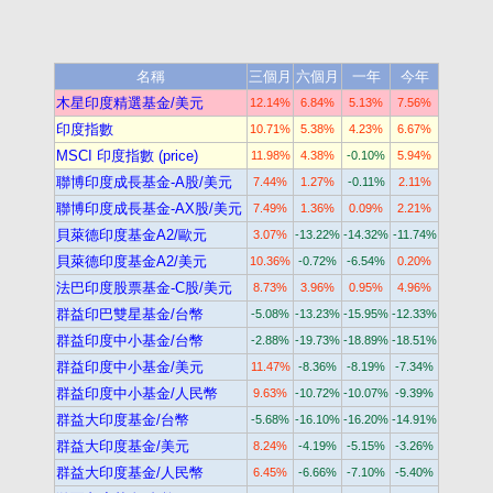
名稱
三個月
六個月
一年
今年
木星印度精選基金/美元
12.14%
6.84%
5.13%
7.56%
印度指數
10.71%
5.38%
4.23%
6.67%
MSCI 印度指數 (price)
11.98%
4.38%
-0.10%
5.94%
聯博印度成長基金-A股/美元
7.44%
1.27%
-0.11%
2.11%
聯博印度成長基金-AX股/美元
7.49%
1.36%
0.09%
2.21%
貝萊德印度基金A2/歐元
3.07%
-13.22%
-14.32%
-11.74%
貝萊德印度基金A2/美元
10.36%
-0.72%
-6.54%
0.20%
法巴印度股票基金-C股/美元
8.73%
3.96%
0.95%
4.96%
群益印巴雙星基金/台幣
-5.08%
-13.23%
-15.95%
-12.33%
群益印度中小基金/台幣
-2.88%
-19.73%
-18.89%
-18.51%
群益印度中小基金/美元
11.47%
-8.36%
-8.19%
-7.34%
群益印度中小基金/人民幣
9.63%
-10.72%
-10.07%
-9.39%
群益大印度基金/台幣
-5.68%
-16.10%
-16.20%
-14.91%
群益大印度基金/美元
8.24%
-4.19%
-5.15%
-3.26%
群益大印度基金/人民幣
6.45%
-6.66%
-7.10%
-5.40%