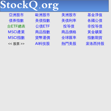
亞洲股市
歐洲股市
美洲股市
基金淨值
債券指數
美債指數
美債利率
各國公債
台ETF總表
公債ETF
投等債
非投等債
MSCI產業
商品指數
商品價格
黃金礦業
MSCI指數
貨幣運價
全球匯率
指數期貨
AI科技股
熱門美股
裴洛西持股
<< 股票 >>