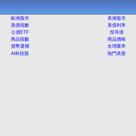
歐洲股市
美洲股市
美債指數
美債利率
公債ETF
投等債
商品指數
商品價格
貨幣運價
全球匯率
AI科技股
熱門美股