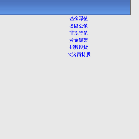
基金淨值
各國公債
非投等債
黃金礦業
指數期貨
裴洛西持股