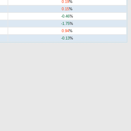
0.19
%
0.15
%
-0.46
%
-1.75
%
0.94
%
-0.13
%