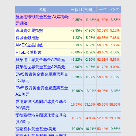
名稱
三個月
六個月
一年
今年
施羅德環球黃金基金-A/累積/歐
-9.35%
-11.48%
61.39%
-3.33%
元避險
道瓊貴金屬指數
-2.95%
-7.95%
52.69%
5.12%
費城金銀指數
-1.23%
-5.97%
60.66%
7.68%
AMEX金蟲指數
-3.19%
-6.63%
58.59%
7.35%
FTSE金礦指數
-6.80%
-11.90%
49.48%
-1.88%
貝萊德世界黃金基金A2/歐元
-3.22%
-2.10%
62.91%
5.53%
貝萊德世界黃金基金A2/美元
-4.96%
-4.27%
61.72%
4.00%
DWS投資黃金貴金屬股票基金
-9.38%
-11.88%
50.18%
-1.62%
LC/歐元
DWS投資黃金貴金屬股票基金
-10.98%
-13.94%
49.06%
-3.45%
A2/美元
愛德蒙得洛希爾環球黃金基金
18.37%
53.15%
65.65%
58.86%
(A)/美元
愛德蒙得洛希爾環球黃金基金
11.98%
34.06%
52.19%
39.96%
(B)/歐元
富蘭克林黃金基金/美元
-10.09%
-10.11%
53.44%
-0.56%