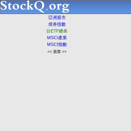
亞洲股市
債券指數
台ETF總表
MSCI產業
MSCI指數
<< 股票 >>