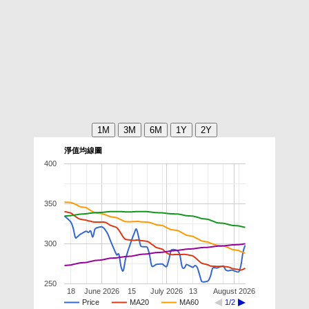
淨值均線圖
400
350
300
250
18
June 2026
15
July 2026
13
August 2026
Price
MA20
MA60
1/2