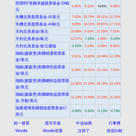
荷寶BP美國卓越股票基金-D/歐
2.45%
8.11%
N/A%
4.99%
元
先機北美股票基金-A/美元
7.02%
15.79%
28.21%
15.75%
先機北美股票基金-A/歐元
9.28%
18.15%
28.81%
17.71%
天利北美基金/美元
18.88%
5.93%
10.35%
7.53%
天利北美基金/歐元
12.47%
-7.25%
1.45%
-5.26%
天利北美基金-歐元避險
-0.52%
3.14%
4.03%
8.56%
瑞銀(盧森堡)美國精選股票基
5.51%
13.60%
24.94%
12.33%
金/美元
瑞銀(盧森堡)美國增長股票基
5.03%
14.41%
15.14%
7.54%
金/美元
瑞銀(盧森堡)美國總收益股票基
12.95%
17.34%
29.76%
19.23%
金/美元
瑞銀(盧森堡)美國總收益股票基
11.29%
13.89%
22.23%
15.16%
金-月配/美元
瑞萬通博美國價值股票基金C/
-0.80%
-0.84%
-5.13%
-4.79%
美元
統一發票
股市市值
中油油價
行事曆
Wordle
Wordle答案
注得了
疫苗比較