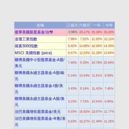
名稱
三個月
六個月
一年
今年
復華美國新星基金/台幣
-3.98%
28.17%
55.18%
35.26%
道瓊工業指數
7.96%
7.52%
21.93%
12.11%
羅素3000指數
8.42%
14.88%
42.08%
14.33%
MSCI 美國指數 (price)
6.47%
11.53%
21.28%
12.69%
聯博美國中小型股票基金-A股/
7.40%
8.30%
24.78%
20.94%
美元
聯博美國永續主題基金-A股/歐
5.24%
10.54%
11.81%
9.08%
元
聯博美國永續主題基金-I股/美
3.43%
8.14%
11.42%
7.45%
元
聯博美國永續主題基金-A股/美
3.23%
7.72%
10.54%
6.95%
元
法巴美國增長股票基金/美元
6.03%
15.82%
22.07%
11.77%
法巴美國增長股票基金-年配/美
6.03%
15.27%
21.49%
11.25%
元