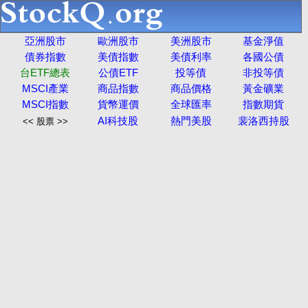
亞洲股市
歐洲股市
美洲股市
基金淨值
債券指數
美債指數
美債利率
各國公債
台ETF總表
公債ETF
投等債
非投等債
MSCI產業
商品指數
商品價格
黃金礦業
MSCI指數
貨幣運價
全球匯率
指數期貨
AI科技股
熱門美股
裴洛西持股
<< 股票 >>