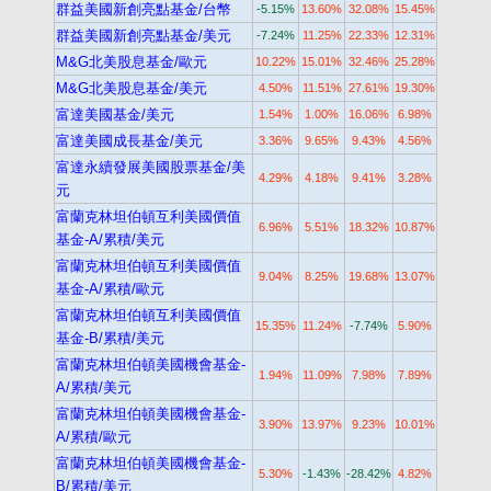
群益美國新創亮點基金/台幣
-5.15%
13.60%
32.08%
15.45%
群益美國新創亮點基金/美元
-7.24%
11.25%
22.33%
12.31%
M&G北美股息基金/歐元
10.22%
15.01%
32.46%
25.28%
M&G北美股息基金/美元
4.50%
11.51%
27.61%
19.30%
富達美國基金/美元
1.54%
1.00%
16.06%
6.98%
富達美國成長基金/美元
3.36%
9.65%
9.43%
4.56%
富達永續發展美國股票基金/美
4.29%
4.18%
9.41%
3.28%
元
富蘭克林坦伯頓互利美國價值
6.96%
5.51%
18.32%
10.87%
基金-A/累積/美元
富蘭克林坦伯頓互利美國價值
9.04%
8.25%
19.68%
13.07%
基金-A/累積/歐元
富蘭克林坦伯頓互利美國價值
15.35%
11.24%
-7.74%
5.90%
基金-B/累積/美元
富蘭克林坦伯頓美國機會基金-
1.94%
11.09%
7.98%
7.89%
A/累積/美元
富蘭克林坦伯頓美國機會基金-
3.90%
13.97%
9.23%
10.01%
A/累積/歐元
富蘭克林坦伯頓美國機會基金-
5.30%
-1.43%
-28.42%
4.82%
B/累積/美元