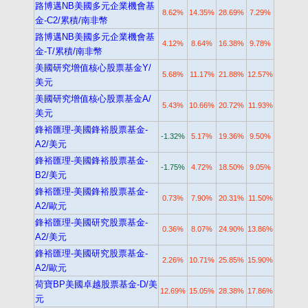
路博邁NB美國多元企業機會基
8.62%
14.35%
28.69%
7.29%
金-C2/累積/南非幣
路博邁NB美國多元企業機會基
4.12%
8.64%
16.38%
9.78%
金-T/累積/南非幣
美國研究增值核心股票基金Y/
5.68%
11.17%
21.88%
12.57%
美元
美國研究增值核心股票基金A/
5.43%
10.66%
20.72%
11.93%
美元
鋒裕匯理-美國鋒裕股票基金-
-1.32%
5.17%
19.36%
9.50%
A2/美元
鋒裕匯理-美國鋒裕股票基金-
-1.75%
4.72%
18.50%
9.05%
B2/美元
鋒裕匯理-美國鋒裕股票基金-
0.73%
7.90%
20.31%
11.50%
A2/歐元
鋒裕匯理-美國研究股票基金-
0.36%
8.07%
24.90%
13.86%
A2/美元
鋒裕匯理-美國研究股票基金-
2.26%
10.71%
25.85%
15.90%
A2/歐元
荷寶BP美國卓越股票基金-D/美
12.69%
15.05%
28.38%
17.86%
元