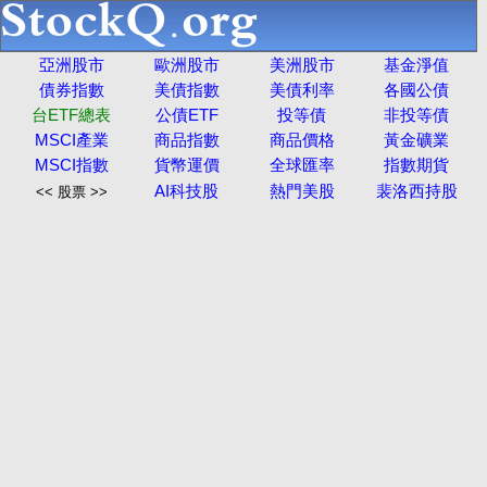
亞洲股市
歐洲股市
美洲股市
基金淨值
債券指數
美債指數
美債利率
各國公債
台ETF總表
公債ETF
投等債
非投等債
MSCI產業
商品指數
商品價格
黃金礦業
MSCI指數
貨幣運價
全球匯率
指數期貨
AI科技股
熱門美股
裴洛西持股
<< 股票 >>