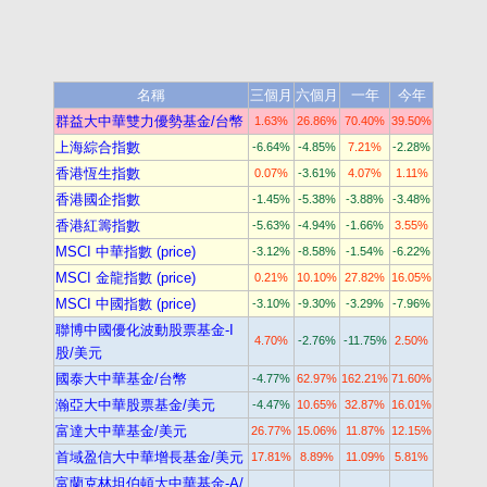
名稱
三個月
六個月
一年
今年
群益大中華雙力優勢基金/台幣
1.63%
26.86%
70.40%
39.50%
上海綜合指數
-6.64%
-4.85%
7.21%
-2.28%
香港恆生指數
0.07%
-3.61%
4.07%
1.11%
香港國企指數
-1.45%
-5.38%
-3.88%
-3.48%
香港紅籌指數
-5.63%
-4.94%
-1.66%
3.55%
MSCI 中華指數 (price)
-3.12%
-8.58%
-1.54%
-6.22%
MSCI 金龍指數 (price)
0.21%
10.10%
27.82%
16.05%
MSCI 中國指數 (price)
-3.10%
-9.30%
-3.29%
-7.96%
聯博中國優化波動股票基金-I
4.70%
-2.76%
-11.75%
2.50%
股/美元
國泰大中華基金/台幣
-4.77%
62.97%
162.21%
71.60%
瀚亞大中華股票基金/美元
-4.47%
10.65%
32.87%
16.01%
富達大中華基金/美元
26.77%
15.06%
11.87%
12.15%
首域盈信大中華增長基金/美元
17.81%
8.89%
11.09%
5.81%
富蘭克林坦伯頓大中華基金-A/