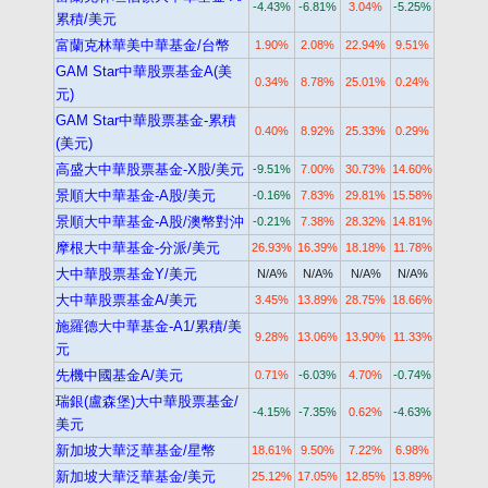
-4.43%
-6.81%
3.04%
-5.25%
累積/美元
富蘭克林華美中華基金/台幣
1.90%
2.08%
22.94%
9.51%
GAM Star中華股票基金A(美
0.34%
8.78%
25.01%
0.24%
元)
GAM Star中華股票基金-累積
0.40%
8.92%
25.33%
0.29%
(美元)
高盛大中華股票基金-X股/美元
-9.51%
7.00%
30.73%
14.60%
景順大中華基金-A股/美元
-0.16%
7.83%
29.81%
15.58%
景順大中華基金-A股/澳幣對沖
-0.21%
7.38%
28.32%
14.81%
摩根大中華基金-分派/美元
26.93%
16.39%
18.18%
11.78%
大中華股票基金Y/美元
N/A%
N/A%
N/A%
N/A%
大中華股票基金A/美元
3.45%
13.89%
28.75%
18.66%
施羅德大中華基金-A1/累積/美
9.28%
13.06%
13.90%
11.33%
元
先機中國基金A/美元
0.71%
-6.03%
4.70%
-0.74%
瑞銀(盧森堡)大中華股票基金/
-4.15%
-7.35%
0.62%
-4.63%
美元
新加坡大華泛華基金/星幣
18.61%
9.50%
7.22%
6.98%
新加坡大華泛華基金/美元
25.12%
17.05%
12.85%
13.89%