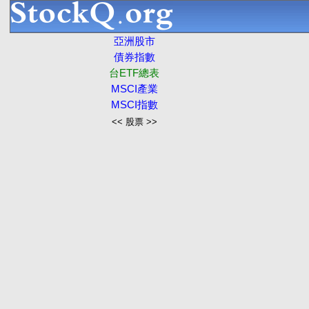
亞洲股市
債券指數
台ETF總表
MSCI產業
MSCI指數
<< 股票 >>