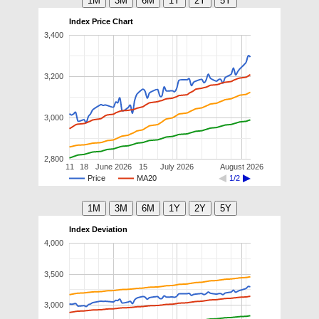
Index Price Chart
3,400
3,200
3,000
2,800
11
18
June 2026
15
July 2026
August 2026
Price
MA20
1/2
Index Deviation
4,000
3,500
3,000