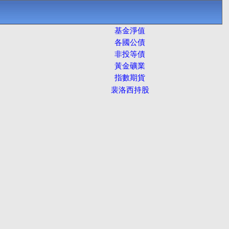
基金淨值
各國公債
非投等債
黃金礦業
指數期貨
裴洛西持股