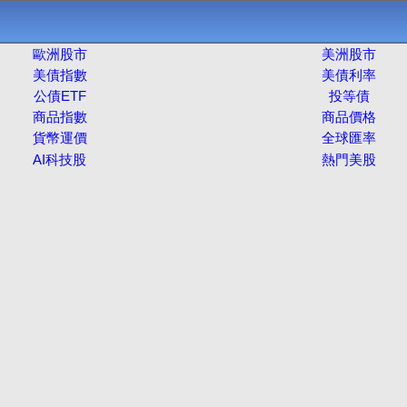
歐洲股市
美洲股市
美債指數
美債利率
公債ETF
投等債
商品指數
商品價格
貨幣運價
全球匯率
AI科技股
熱門美股