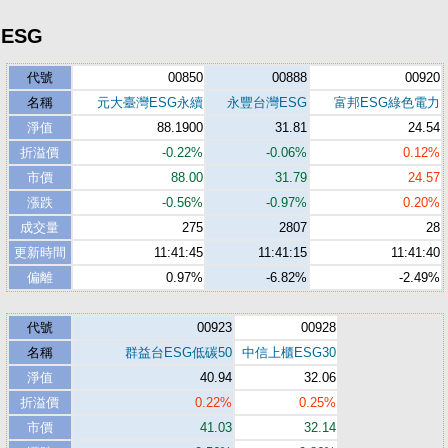
ESG
代號
00850
00888
00920
名稱
元大臺灣ESG永續
永豐台灣ESG
富邦ESG綠色電力
淨值
88.1900
31.81
24.54
折溢價
-0.22%
-0.06%
0.12%
市價
88.00
31.79
24.57
漲跌
-0.56%
-0.97%
0.20%
成交量
275
2807
28
更新時間
11:41:45
11:41:15
11:41:40
偏離
0.97%
-6.82%
-2.49%
代號
00923
00928
名稱
群益台ESG低碳50
中信上櫃ESG30
淨值
40.94
32.06
折溢價
0.22%
0.25%
市價
41.03
32.14