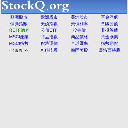
亞洲股市
歐洲股市
美洲股市
基金淨值
債券指數
美債指數
美債利率
各國公債
台ETF總表
公債ETF
投等債
非投等債
MSCI產業
商品指數
商品價格
黃金礦業
MSCI指數
貨幣運價
全球匯率
指數期貨
AI科技股
熱門美股
裴洛西持股
<< 股票 >>