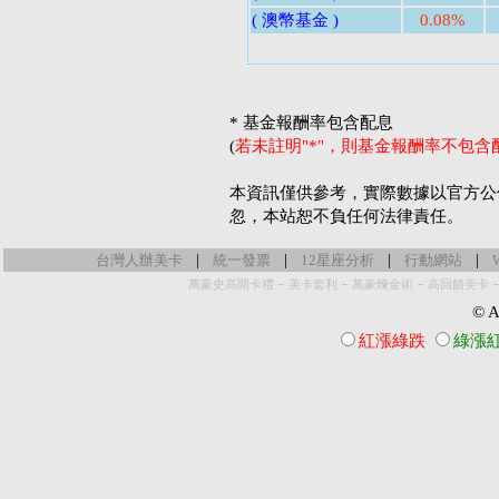
( 澳幣基金 )
0.08%
* 基金報酬率包含配息
(
若未註明"*"，則基金報酬率不包
本資訊僅供參考，實際數據以官方公
忽，本站恕不負任何法律責任。
|
|
|
|
台灣人辦美卡
統一發票
12星座分析
行動網站
-
-
-
萬豪史高開卡禮
美卡套利
萬豪煉金術
高回饋美卡
© Al
紅漲綠跌
綠漲