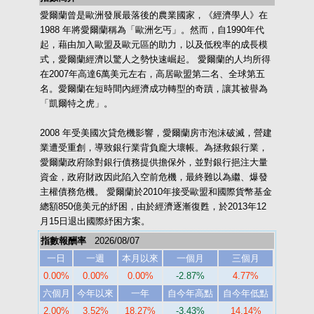
愛爾蘭曾是歐洲發展最落後的農業國家，《經濟學人》在
1988 年將愛爾蘭稱為「歐洲乞丐」。然而，自1990年代
起，藉由加入歐盟及歐元區的助力，以及低稅率的成長模
式，愛爾蘭經濟以驚人之勢快速崛起。 愛爾蘭的人均所得
在2007年高達6萬美元左右，高居歐盟第二名、全球第五
名。愛爾蘭在短時間內經濟成功轉型的奇蹟，讓其被譽為
「凱爾特之虎」。
2008 年受美國次貸危機影響，愛爾蘭房市泡沫破滅，營建
業遭受重創，導致銀行業背負龐大壞帳。為拯救銀行業，
愛爾蘭政府除對銀行債務提供擔保外，並對銀行挹注大量
資金，政府財政因此陷入空前危機，最終難以為繼、爆發
主權債務危機。 愛爾蘭於2010年接受歐盟和國際貨幣基金
總額850億美元的紓困，由於經濟逐漸復甦，於2013年12
月15日退出國際紓困方案。
指數報酬率
2026/08/07
一日
一週
本月以來
一個月
三個月
0.00%
0.00%
0.00%
-2.87%
4.77%
六個月
今年以來
一年
自今年高點
自今年低點
2.00%
3.52%
18.27%
-3.43%
14.14%