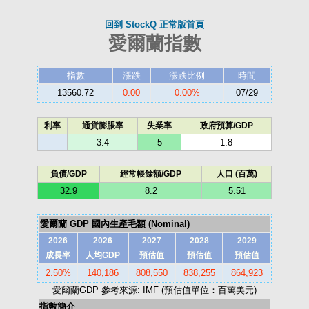
回到 StockQ 正常版首頁
愛爾蘭指數
指數
漲跌
漲跌比例
時間
13560.72
0.00
0.00%
07/29
利率
通貨膨脹率
失業率
政府預算/GDP
3.4
5
1.8
負債/GDP
經常帳餘額/GDP
人口 (百萬)
32.9
8.2
5.51
愛爾蘭 GDP 國內生產毛額 (Nominal)
2026
2026
2027
2028
2029
成長率
人均GDP
預估值
預估值
預估值
2.50%
140,186
808,550
838,255
864,923
愛爾蘭GDP 參考來源: IMF (預估值單位：百萬美元)
指數簡介