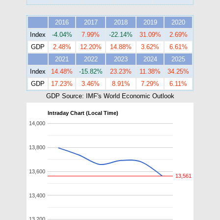
2016
2017
2018
2019
2020
Index
-4.04%
7.99%
-22.14%
31.09%
2.69%
GDP
2.48%
12.20%
14.88%
3.62%
6.61%
2021
2022
2023
2024
2025
Index
14.48%
-15.82%
23.23%
11.38%
34.25%
GDP
17.23%
3.46%
8.91%
7.29%
6.11%
GDP Source: IMF's World Economic Outlook
Intraday Chart (Local Time)
14,000
13,800
13,600
13,561
13,400
13,200