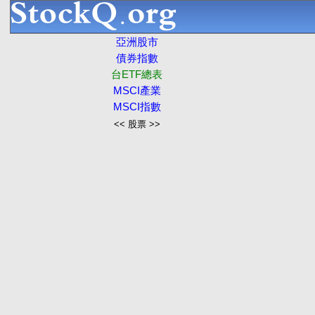
亞洲股市
債券指數
台ETF總表
MSCI產業
MSCI指數
<< 股票 >>