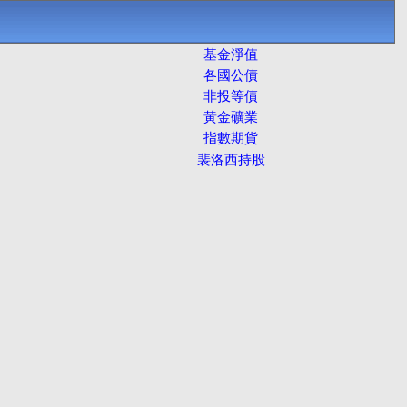
基金淨值
各國公債
非投等債
黃金礦業
指數期貨
裴洛西持股