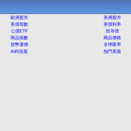
歐洲股市
美洲股市
美債指數
美債利率
公債ETF
投等債
商品指數
商品價格
貨幣運價
全球匯率
AI科技股
熱門美股