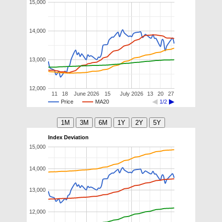
15,000
14,000
13,000
12,000
11
18
June 2026
15
July 2026
13
20
27
Price
MA20
1/2
Index Deviation
15,000
14,000
13,000
12,000