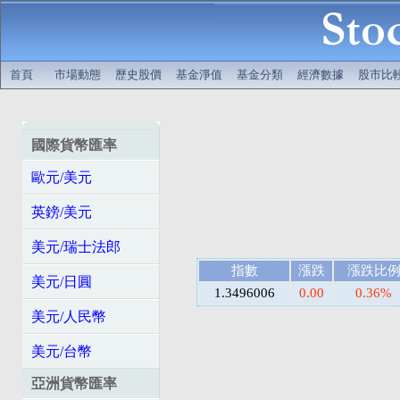
首頁
市場動態
歷史股價
基金淨值
基金分類
經濟數據
股市比
國際貨幣匯率
歐元/美元
英鎊/美元
美元/瑞士法郎
指數
漲跌
漲跌比
美元/日圓
1.3496006
0.00
0.36%
美元/人民幣
美元/台幣
亞洲貨幣匯率