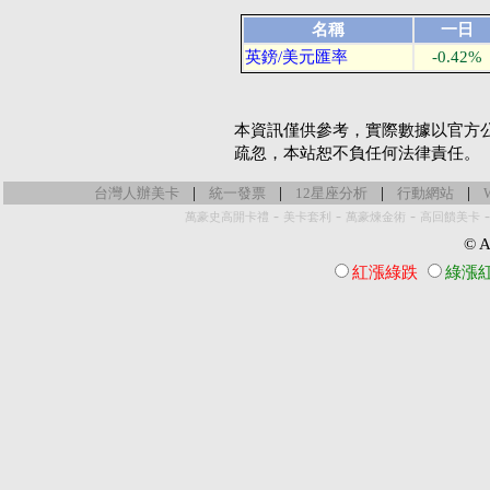
名稱
一日
英鎊/美元匯率
-0.42%
本資訊僅供參考，實際數據以官方
疏忽，本站恕不負任何法律責任。
|
|
|
|
台灣人辦美卡
統一發票
12星座分析
行動網站
-
-
-
萬豪史高開卡禮
美卡套利
萬豪煉金術
高回饋美卡
© Al
紅漲綠跌
綠漲