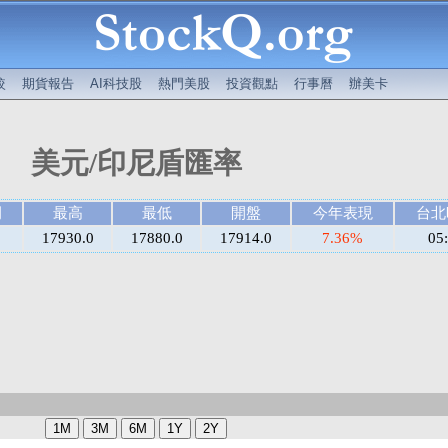
較
期貨報告
AI科技股
熱門美股
投資觀點
行事曆
辦美卡
美元/印尼盾匯率
例
最高
最低
開盤
今年表現
台北
17930.0
17880.0
17914.0
7.36%
05