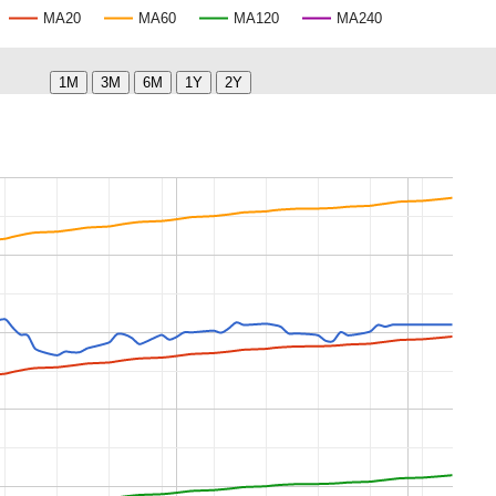
MA20
MA60
MA120
MA240